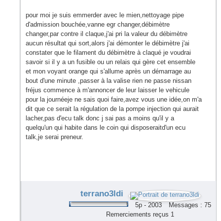
pour moi je suis emmerder avec le mien,nettoyage pipe
d'admission bouchée,vanne egr changer,débimètre
changer,par contre il claque,j'ai pri la valeur du débimètre
aucun résultat qui sort,alors j'ai démonter le débimètre j'ai
constater que le filament du débimètre à claqué je voudrai
savoir si il y a un fusible ou un relais qui gère cet ensemble
et mon voyant orange qui s'allume après un démarrage au
bout d'une minute ,passer à la valise rien ne passe nissan
fréjus commence à m'annoncer de leur laisser le vehicule
pour la journéeje ne sais quoi faire,avez vous une idée,on m'a
dit que ce serait la régulation de la pompe injection qui aurait
lacher,pas d'ecu talk donc j sai pas a moins qu'il y a
quelqu'un qui habite dans le coin qui disposeraitd'un ecu
talk,je serai preneur.
terrano3ldi
5p - 2003
Messages : 75
Remerciements reçus 1