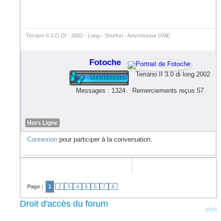
Terrano II 3.O DI - 2002 - Long - Shorkel - Amortisseur OME
Fotoche
Terrano II 3.0 di long 2002
Messages : 1324
Remerciements reçus 57
Hors Ligne
Connexion
pour participer à la conversation.
Page :
1
2
3
4
5
6
7
8
Droit d'accès du forum