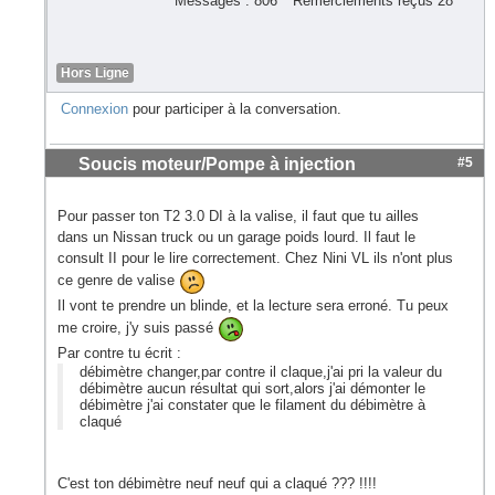
Messages : 806
Remerciements reçus 28
Hors Ligne
Connexion
pour participer à la conversation.
Soucis moteur/Pompe à injection
#5
Pour passer ton T2 3.0 DI à la valise, il faut que tu ailles
dans un Nissan truck ou un garage poids lourd. Il faut le
consult II pour le lire correctement. Chez Nini VL ils n'ont plus
ce genre de valise
Il vont te prendre un blinde, et la lecture sera erroné. Tu peux
me croire, j'y suis passé
Par contre tu écrit :
débimètre changer,par contre il claque,j'ai pri la valeur du
débimètre aucun résultat qui sort,alors j'ai démonter le
débimètre j'ai constater que le filament du débimètre à
claqué
C'est ton débimètre neuf neuf qui a claqué ??? !!!!