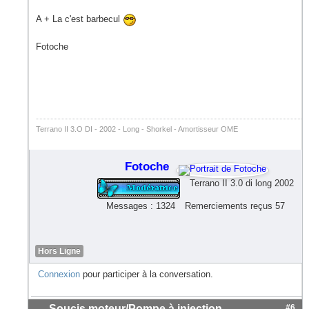
A + La c'est barbecul
Fotoche
Terrano II 3.O DI - 2002 - Long - Shorkel - Amortisseur OME
Fotoche
Terrano II 3.0 di long 2002
Messages : 1324
Remerciements reçus 57
Hors Ligne
Connexion
pour participer à la conversation.
Soucis moteur/Pompe à injection
#6