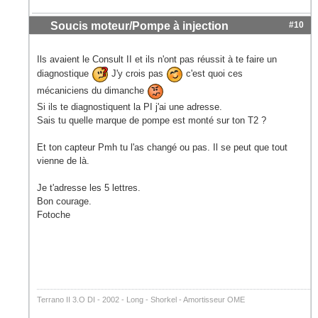
Soucis moteur/Pompe à injection
#10
Ils avaient le Consult II et ils n'ont pas réussit à te faire un
diagnostique
J'y crois pas
c'est quoi ces
mécaniciens du dimanche
Si ils te diagnostiquent la PI j'ai une adresse.
Sais tu quelle marque de pompe est monté sur ton T2 ?
Et ton capteur Pmh tu l'as changé ou pas. Il se peut que tout
vienne de là.
Je t'adresse les 5 lettres.
Bon courage.
Fotoche
Terrano II 3.O DI - 2002 - Long - Shorkel - Amortisseur OME